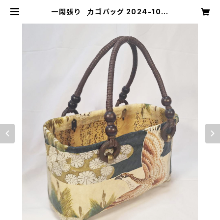
一閑張り カゴバッグ 2024-10
鷹、菊模様 | 花乃絵-一閑張り制作販
売-