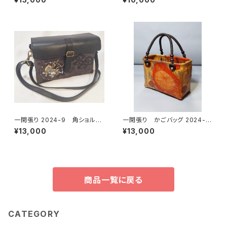
一閑張り 2024-9 角ショルダ
一閑張り かごバッグ 2024-5
ーバッグ
白地、和モダン
¥13,000
¥13,000
商品一覧に戻る
CATEGORY